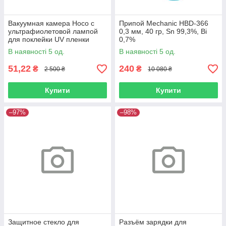
Вакуумная камера Hoco с
Припой Mechanic HBD-366
ультрафиолетовой лампой
0,3 мм, 40 гр, Sn 99,3%, Bi
для поклейки UV пленки
0,7%
white
В наявності 5 од.
В наявності 5 од.
51,22
240
₴
₴
2 500 ₴
10 080 ₴
Купити
Купити
–97%
–98%
Защитное стекло для
Разъём зарядки для