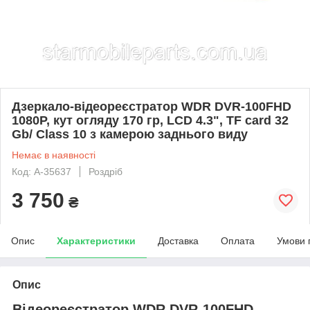
Дзеркало-відеореєстратор WDR DVR-100FHD
1080P, кут огляду 170 гр, LCD 4.3", TF card 32
Gb/ Class 10 з камерою заднього виду
Немає в наявності
Код: A-35637
Роздріб
3 750
₴
Опис
Характеристики
Доставка
Оплата
Умови 
Опис
Відеореєстратор WDR DVR-100FHD