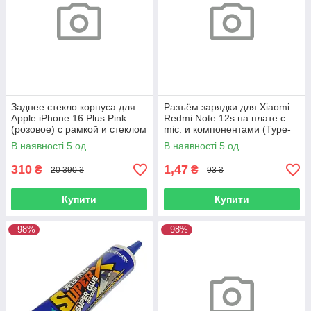
Заднее стекло корпуса для
Разъём зарядки для Xiaomi
Apple iPhone 16 Plus Pink
Redmi Note 12s на плате с
(розовое) с рамкой и стеклом
mic. и компонентами (Type-
камеры
C)
В наявності 5 од.
В наявності 5 од.
310
1,47
₴
₴
20 390 ₴
93 ₴
Купити
Купити
–98%
–98%