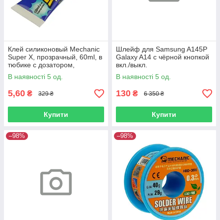
Клей силиконовый Mechanic
Шлейф для Samsung A145P
Super X, прозрачный, 60ml, в
Galaxy A14 с чёрной кнопкой
тюбике с дозатором,
вкл./выкл.
быстросохнущий
В наявності 5 од.
В наявності 5 од.
5,60
130
₴
₴
329 ₴
6 350 ₴
Купити
Купити
–98%
–98%