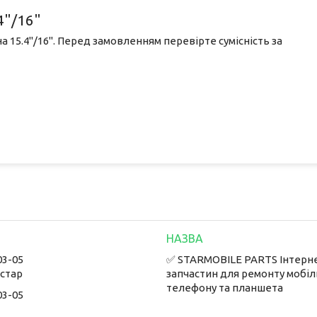
4"/16"
а 15.4"/16". Перед замовленням перевірте сумісність за
03-05
✅ STARMOBILE PARTS Інтерн
встар
запчастин для ремонту мобі
телефону та планшета
03-05