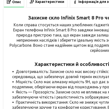
Характеристики
Інформація для 
Опис
ч
Захисне скло Infinix Smart 8 Pro
Коли справа стосується наших улюблених ґаджетів
Екран телефона Infinix Smart 8 Pro завдяки іннов
природа пристрою така, що екран завжди залиш
неприємних наслідків і зберегти ідеальну якіст
Polycarbone
. Воно стане надійним щитом від подряпи
серйозни
Характеристики й особливості
Довготривалість: Захисне скло має високу стійкі
середовища, що забезпечує довгий термін експлуата
Міцність: Скло має алмазну міцність 9Н, що дає 
подряпини, оберігаючи екран від пошкоджень у про
Якість — Прозорість: Захисне скло не впливає на 
забезпечуючи чіткість і реалістичність зображуван
Практичність використання: Скло не знижує чутл
забезпечуючи зручне та комфортне користування. 