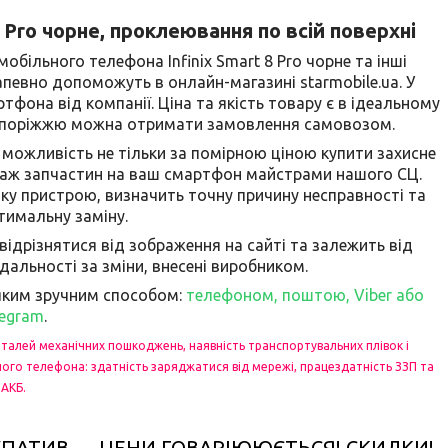
8 Pro чорне, проклеювання по всій поверхні
більного телефона Infinix Smart 8 Pro чорне та інші
певно допоможуть в онлайн-магазині starmobile.ua. У
тфона від компанії. Ціна та якість товару є в ідеальному
у Запоріжжю можна отримати замовлення самовозом.
 можливість не тільки за помірною ціною купити захисне
таж запчастин на ваш смартфон майстрами нашого СЦ.
ку пристрою, визначить точну причину несправності та
тимальну заміну.
відрізнятися від зображення на сайті та залежить від
дальності за зміни, внесені виробником.
-яким зручним способом:
телефоном, поштою, Viber або
legram
.
еталей механічних пошкоджень, наявність транспортувальних плівок і
ного телефона: здатність заряджатися від мережі, працездатність ЗЗП та
АКБ.
ПАТИВ — ЦЕНИ ГОВАРІЮЮЄТЬСЯ! СКИДКИ!