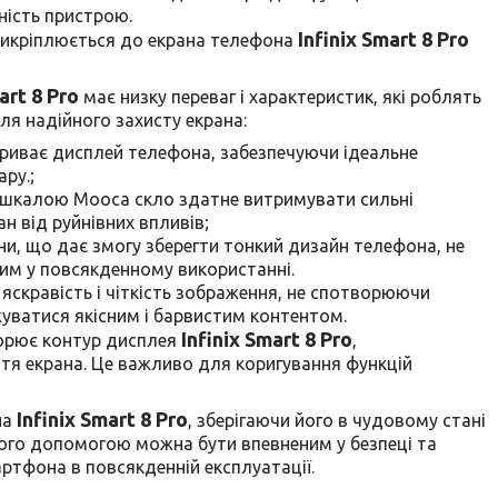
ність пристрою.
Infinix Smart 8 Pro
прикріплюється до екрана телефона
art 8 Pro
має низку переваг і характеристик, які роблять
я надійного захисту екрана:
криває дисплей телефона, забезпечуючи ідеальне
ру.;
за шкалою Мооса скло здатне витримувати сильні
н від руйнівних впливів;
и, що дає змогу зберегти тонкий дизайн телефона, не
им у повсякденному використанні.
яскравість і чіткість зображення, не спотворюючи
уватися якісним і барвистим контентом.
Infinix Smart 8 Pro
орює контур дисплея
,
тя екрана. Це важливо для коригування функцій
Infinix Smart 8 Pro
на
, зберігаючи його в чудовому стані
ого допомогою можна бути впевненим у безпеці та
ртфона в повсякденній експлуатації.