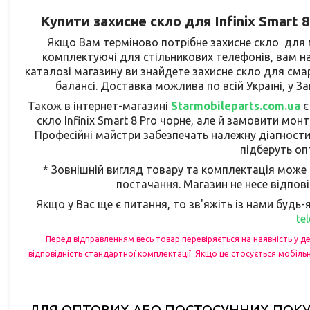
Купити захисне скло для Infinix Smart 
Якщо Вам терміново потрібне захисне скло для мо
комплектуючі для стільникових телефонів, вам на
каталозі магазину ви знайдете захисне скло для смар
балансі. Доставка можлива по всій Україні, 
Також в інтернет-магазині
Starmobileparts.com.ua
є
скло
Infinix Smart 8 Pro
чорне, але й замовити мон
Професійні майстри забезпечать належну діагности
підберуть оп
* Зовнішній вигляд товару та комплектація може 
постачання. Магазин не несе відпові
Якщо у Вас ще є питання, то зв'яжіть із нами будь
te
Перед відправленням весь товар перевіряється на наявність у д
відповідність стандартної комплектації. Якщо це стосується мобіль
ДЛЯ ОПТОВИХ АБО ПОСТОСУННИХ ПОКУ