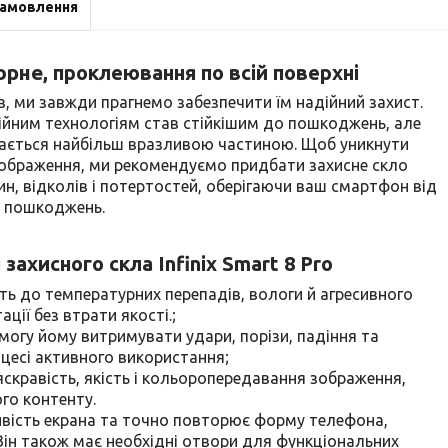
замовлення
орне
,
проклеювання по всій поверхні
, ми завжди прагнемо забезпечити їм надійний захист.
аційним технологіям став стійкішим до пошкоджень, але
ається найбільш вразливою частиною. Щоб уникнути
ь зображення, ми рекомендуємо придбати захисне скло
н, відколів і потертостей, оберігаючи ваш смартфон від
х пошкоджень.
 захисного скла
Infinix Smart 8 Pro
сть до температурних перепадів, вологи й агресивного
ції без втрати якості.;
змогу йому витримувати удари, порізи, падіння та
цесі активного використання;
яскравість, якість і кольоропередавання зображення,
ого контенту.
ивість екрана та точно повторює форму телефона,
Він також має необхідні отвори для функціональних