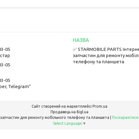
03-05
✅ STARMOBILE PARTS Інтерн
встар
запчастин для ремонту мобі
телефону та планшета
03-05
03-05
ber, Telegram"
Сайт створений на маркетплейсі
Prom.ua
Продавець на Bigl.ua
✅ STARMOBILE PARTS Інтернет-магазин запчастин для ремонту мобільного телефону та планшета |
Поскаржитися
Select Language
▼