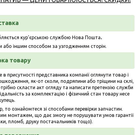
ставка
.
бляється кур'єрською службою Нова Пошта
м або іншим способом за узгодженням сторін.
рка товару
е в присутності представника компанії
оглянути товар
і
пошкодження, як-от сколи, подряпини або тріщини на склі,
отрібно скласти акт огляду та написати претензію служби
дальність за комплектацію і фізичний стан товару несе
купець.
тр, то ознайомтеся зі способами перевірки запчастин.
ним монтажем, що дає змогу не порушувати умов гарантії
ки, пломб, друку постачальників тощо).