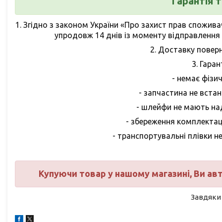
Гарантія 
1.
Згідно з законом України «Про захист прав спожива
упродовж 14 днів із моменту відправлення (
2.
Доставку поверн
3.
Гарант
- немає фіз
- запчастина не вста
- шлейфи не мають над
- збереження комплектац
- транспортувальні плівки н
Купуючи товар у нашому магазині, Ви а
Завдяки 