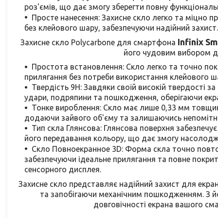
роз'ємів, що дає змогу зберегти повну функціональ
Просте нанесення: Захисне скло легко та міцно 
без клейового шару, забезпечуючи надійний захист.
Infinix Sm
Захисне скло Polycarbone для смартфона
його чудовим вибором дл
Простота встановлення: Скло легко та точно по
прилягання без потреби використання клейового ша
Твердість 9Н: Завдяки своїй високій твердості 
удари, подряпини та пошкодження, оберігаючи екра
Тонке вироблення: Скло має лише 0,33 мм товщин
додаючи зайвого об'єму та залишаючись непомітн
Тип скла Глянсова:
Глянсова
поверхня забезпечує 
його передавання кольору, що дає змогу насолодж
Скло Повноекранное 3D: Форма скла точно повт
забезпечуючи ідеальне прилягання та повне покрит
сенсорного дисплея.
Захисне скло представляє надійний захист для екра
та запобігаючи механічним пошкодженням. З й
довговічності екрана вашого сма