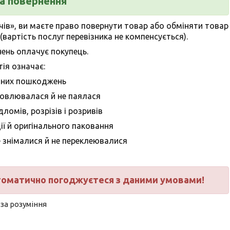
та повернення
чів», ви маєте право повернути товар або обміняти товар
вартість послуг перевізника не компенсується).
ень оплачує покупець.
ія означає:
ичних пошкоджень
новлювалася й не паялася
ломів, розрізів і розривів
ії й оригінального паковання
е знімалися й не переклеювалися
втоматично погоджуєтеся з даними умовами!
за розуміння