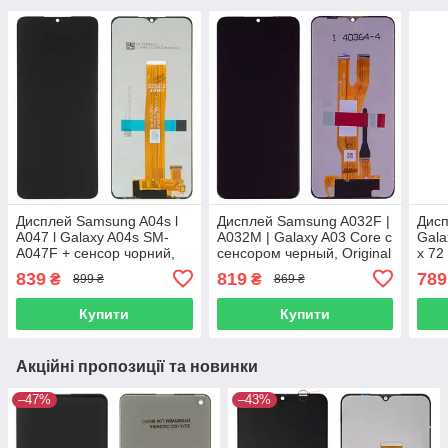
Дисплей Samsung A04s l
Дисплей Samsung A032F |
Дис
A047 l Galaxy A04s SM-
A032M | Galaxy A03 Сore с
Gala
A047F + сенсор чорний,
сенсором черный, Original
x 72
Original (PRC) | модуль
(PRC) | модуль
сенс
839
819
789
₴
₴
899 ₴
869 ₴
Orig
Купити
Купити
Акційні пропозиції та новинки
–47%
–43%