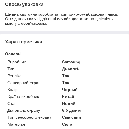
Спосіб упаковки
Щільна картонна коробка та повітряно-бульбашкова плівка.
Огляд посилки у відділенні служби доставки на цілісність
вмісту є обов'язковим.
Характеристики
Основні
Виробник
Samsung
Тип
Дисплей
Репліка
Так
Сенсорний екран
Так
Колір
Чорний
Країна виробник
Китай
Стан
Новий
Діагональ екрану
6.5 дюйм
Тип сенсорного екрану
Ємнісний
Матеріал
Скло