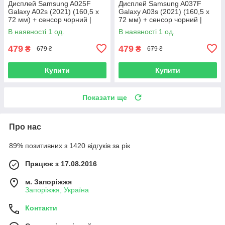
Дисплей Samsung A025F
Дисплей Samsung A037F
Galaxy A02s (2021) (160,5 x
Galaxy A03s (2021) (160,5 x
72 мм) + сенсор чорний |
72 мм) + сенсор чорний |
модуль
модуль
В наявності 1 од.
В наявності 1 од.
479
479
₴
₴
679 ₴
679 ₴
Купити
Купити
Показати ще
Про нас
89% позитивних з 1420 відгуків за рік
Працює з 17.08.2016
м. Запоріжжя
Запоріжжя, Україна
Контакти