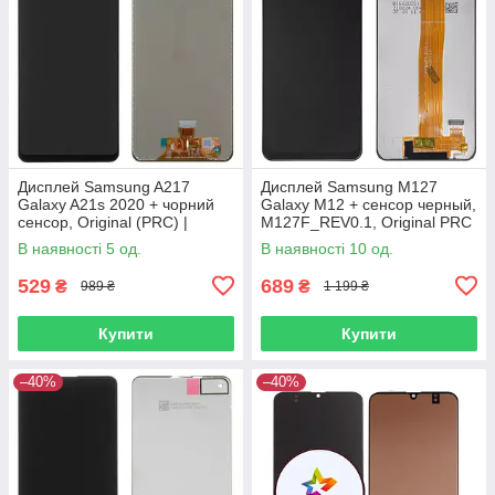
Дисплей Samsung A217
Дисплей Samsung M127
Galaxy A21s 2020 + чорний
Galaxy M12 + сенсор черный,
сенсор, Original (PRC) |
M127F_REV0.1, Original PRC
модуль
| модуль
В наявності 5 од.
В наявності 10 од.
529
689
₴
₴
989 ₴
1 199 ₴
Купити
Купити
–40%
–40%