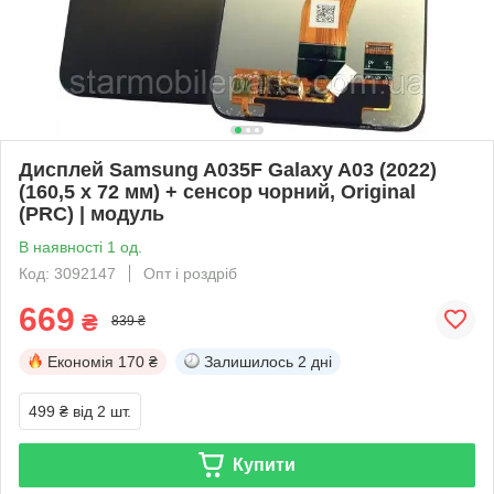
Дисплей Samsung A035F Galaxy A03 (2022)
(160,5 x 72 мм) + сенсор чорний, Original
(PRC) | модуль
В наявності 1 од.
Код: 3092147
Опт і роздріб
669
₴
839 ₴
Економія
170 ₴
Залишилось
2 дні
499 ₴
від 2 шт.
Купити