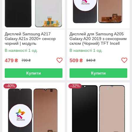
Дисплей Samsung A217
Дисплей для Samsung A205
Galaxy A21s 2020+ сенсор
Galaxy A20 2019 з сенсорним
чорний | модуль
склом (Чорний) TFT Incell
В наявності 1 од.
В наявності 1 од.
479
509
₴
₴
799 ₴
849 ₴
Купити
Купити
–40%
–32%