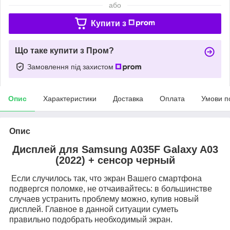
або
Купити з
Що таке купити з Пром?
Замовлення під захистом
Опис
Характеристики
Доставка
Оплата
Умови п
Опис
Дисплей для
Samsung A035F Galaxy A03
(2022)
+ сенсор черный
Если случилось так, что экран Вашего смартфона
подвергся поломке, не отчаивайтесь: в большинстве
случаев устранить проблему можно, купив новый
дисплей. Главное в данной ситуации суметь
правильно подобрать необходимый экран.