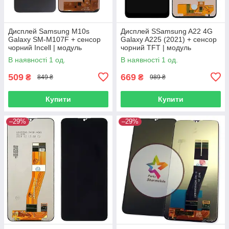
Дисплей Samsung M10s
Дисплей SSamsung A22 4G
Galaxy SM-M107F + сенсор
Galaxy A225 (2021) + сенсор
чорний Incell | модуль
чорний TFT | модуль
В наявності 1 од.
В наявності 1 од.
509
669
₴
₴
849 ₴
989 ₴
Купити
Купити
–29%
–29%