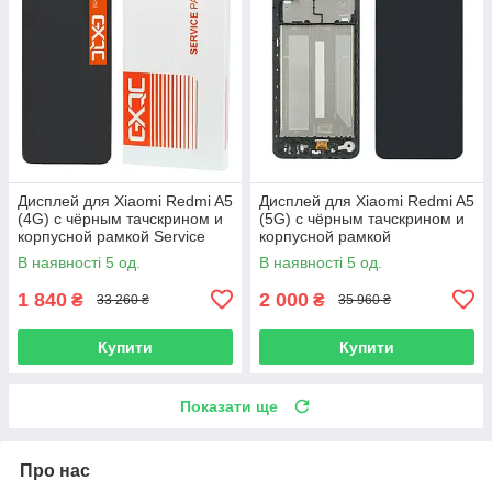
Дисплей для Xiaomi Redmi A5
Дисплей для Xiaomi Redmi A5
(4G) с чёрным тачскрином и
(5G) с чёрным тачскрином и
корпусной рамкой Service
корпусной рамкой
Pack
В наявності 5 од.
В наявності 5 од.
1 840
2 000
₴
₴
33 260 ₴
35 960 ₴
Купити
Купити
Показати ще
Про нас