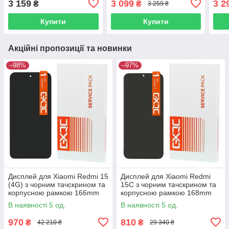
3 159
3 099
3 2
₴
₴
3 259 ₴
чорний Change Glass |
модуль
Купити
Купити
Акційні пропозиції та новинки
–98%
–97%
Дисплей для Xiaomi Redmi 15
Дисплей для Xiaomi Redmi
(4G) з чорним тачскрином та
15C з чорним тачскрином та
корпусною рамкою 166mm
корпусною рамкою 168mm
GXQC Service Pack
GXQC Service Pack
В наявності 5 од.
В наявності 5 од.
970
810
₴
₴
42 210 ₴
29 340 ₴