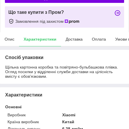
Що таке купити з Пром?
Замовлення під захистом
Опис
Характеристики
Доставка
Оплата
Умови 
Спосіб упаковки
Щільна картонна коробка та повітряно-бульбашкова плівка.
Огляд посилки у відділенні служби доставки на цілісність
вмісту є обов'язковим.
Характеристики
Основні
Виробник
Xiaomi
Країна виробник
Китай
Діагональ екрану
6.28 дюйм