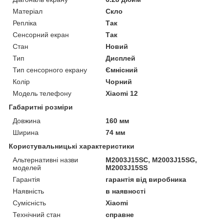
Матеріал
Скло
Репліка
Так
Сенсорний екран
Так
Стан
Новий
Тип
Дисплей
Тип сенсорного екрану
Ємнісний
Колір
Чорний
Модель телефону
Xiaomi 12
Габаритні розміри
Довжина
160 мм
Ширина
74 мм
Користувальницькі характеристики
Альтернативні назви
M2003J15SC, M2003J15SG,
моделей
M2003J15SS
Гарантія
гарантія від виробника
Наявність
в наявності
Сумісність
Xiaomi
Технічний стан
справне