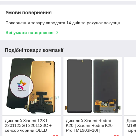
Умови повернення
Повернення товару впродовж 14 днів за рахунок покупця
Всі умови повернення
Подібні товари компанії
Дисплей Xiaomi 12X l
Дисплей Xiaomi Redmi
Дисп
2201123G l 2201123C +
K20 | Xiaomi Redmi K20
M190
сенсор чорний OLED
Pro l M1903F10I |
чорн
M1903F11I + сенсор,
мод