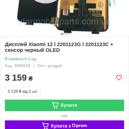
Дисплей Xiaomi 12 l 2201123G l 2201123C +
сенсор черный OLED
В наявності 1 од.
Код: 9990918
Опт і роздріб
3 159
₴
3 139 ₴
від 2 шт.
Купити
або
Купити з