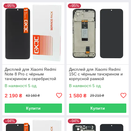
–95%
–95%
Дисплей для Xiaomi Redmi
Дисплей для Xiaomi Redmi
Note 8 Pro с чёрным
15C с чёрным тачскрином и
тачскрином и серебристой
корпусной рамкой
корпусной рамкой Service
В наявності 5 од.
В наявності 5 од.
Pack
2 190
1 580
₴
₴
43 160 ₴
29 210 ₴
Купити
Купити
–94%
–94%