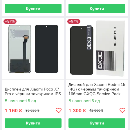
Купити
Купити
–97%
–97%
Дисплей для Xiaomi Redmi 15
Дисплей для Xiaomi Poco X7
(4G) с чёрным тачскрином
Pro с чёрным тачскрином IPS
166mm GXQC Service Pack
Original
В наявності 5 од.
В наявності 5 од.
1 160
1 300
₴
₴
39 020 ₴
42 660 ₴
Купити
Купити