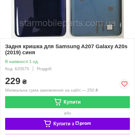
Задня кришка для Samsung A207 Galaxy A20s
(2019) синя
В наявності 1 од.
Код: 620575
Роздріб
229
₴
Мінімальна сума замовлення на сайті — 250 ₴
Купити
або
Купити з