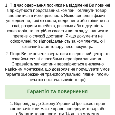
1.
Під час одержання посилки на відділенні Ви повинні
в присутності представника компанії
оглянути товар
і
впевнитися в його цілісності. Якщо виявлені фізичні
ушкодження, такі як сколи, подряпини або тріщини на
склі, розриви шлейфів, розломи або відсутність
конекторів, то потрібно скласти акт огляду і написати
претензію службі доставки. Якщо документи не
оформлені, то відповідальність за комплектацію і
фізичний стан товару несе покупець.
2. Якщо Ви не хочете звертатися в сервісний центр, то
ознайомтеся зі способами перевірки запчастин.
Справність запчастини перевіряється виключно
навісним монтажем, що дозволяє не порушувати умов
гарантії збереження транспортувальної плівки, пломб,
печаток постачальників тощо).
Гарантія та повернення
1.
Відповідно до Закону України «Про захист прав
споживачів» ви маєте право повернути товар або
обміняти товар протягом 14 днів з моменту