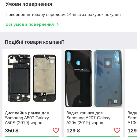
Умови повернення
Повернення товару впродовж 14 днів за рахунок покупця
Всі умови повернення
Подібні товари компанії
Дисплейна рамка для
Задня кришка для
Задн
Samsung A507 Galaxy
Samsung A207 Galaxy
Sams
A50S (2019) чорна
A20s (2019) чорна
A10s
350
129
129
₴
₴