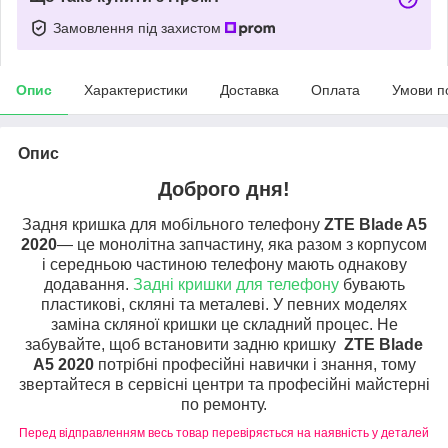
Замовлення під захистом
Опис
Характеристики
Доставка
Оплата
Умови п
Опис
Доброго дня!
Задня кришка для мобільного телефону
ZTE Blade A5
2020
— це монолітна запчастину, яка разом з корпусом
і середньою частиною телефону мають однакову
додавання.
Задні кришки для телефону
бувають
пластикові, скляні та металеві. У певних моделях
заміна скляної кришки це складний процес. Не
забувайте, щоб встановити задню кришку
ZTE Blade
A5 2020
потрібні професійні навички і знання, тому
звертайтеся в сервісні центри та професійні майстерні
по ремонту.
Перед відправленням весь товар перевіряється на наявність у деталей