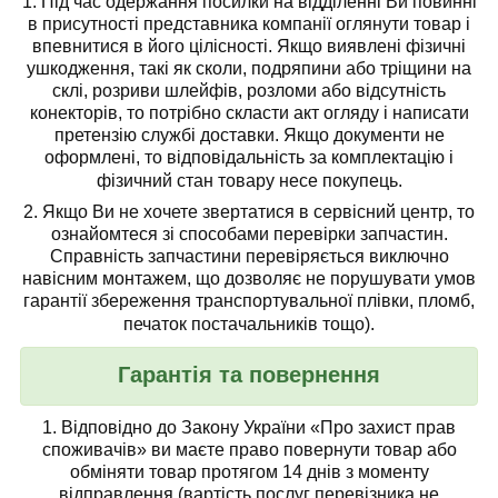
1.
Під час одержання посилки на відділенні Ви повинні
в присутності представника компанії
оглянути товар
і
впевнитися в його цілісності. Якщо виявлені фізичні
ушкодження, такі як сколи, подряпини або тріщини на
склі, розриви шлейфів, розломи або відсутність
конекторів, то потрібно скласти акт огляду і написати
претензію службі доставки. Якщо документи не
оформлені, то відповідальність за комплектацію і
фізичний стан товару несе покупець.
2. Якщо Ви не хочете звертатися в сервісний центр, то
ознайомтеся зі способами перевірки запчастин.
Справність запчастини перевіряється виключно
навісним монтажем, що дозволяє не порушувати умов
гарантії збереження транспортувальної плівки, пломб,
печаток постачальників тощо).
Гарантія та повернення
1.
Відповідно до Закону України «Про захист прав
споживачів» ви маєте право повернути товар або
обміняти товар протягом 14 днів з моменту
відправлення (вартість послуг перевізника не