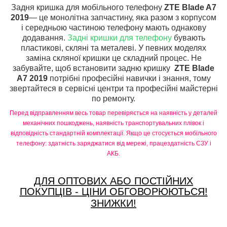
Задня кришка для мобільного телефону
ZTE Blade A7
2019
— це монолітна запчастину, яка разом з корпусом
і середньою частиною телефону мають однакову
додавання.
Задні кришки для телефону
бувають
пластикові, скляні та металеві. У певних моделях
заміна скляної кришки це складний процес. Не
забувайте, щоб встановити задню кришку
ZTE Blade
A7 2019
потрібні професійні навички і знання, тому
звертайтеся в сервісні центри та професійні майстерні
по ремонту.
Перед відправленням весь товар перевіряється на наявність у деталей
механічних пошкоджень, наявність транспортувальних плівок і
відповідність стандартній комплектації. Якщо це стосується мобільного
телефону: здатність заряджатися від мережі, працездатність СЗУ і
АКБ.
ДЛЯ ОПТОВИХ АБО ПОСТІЙНИХ
ПОКУПЦІВ - ЦІНИ ОБГОВОРЮЮТЬСЯ!
ЗНИЖКИ!