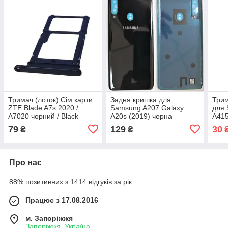
Тримач (лоток) Сім карти
Задня кришка для
Трим
ZTE Blade A7s 2020 /
Samsung A207 Galaxy
для 
A7020 чорний / Black
A20s (2019) чорна
A415
(202
79
129
30
₴
₴
Crus
Про нас
88% позитивних з 1414 відгуків за рік
Працює з 17.08.2016
м. Запоріжжя
Запоріжжя, Україна