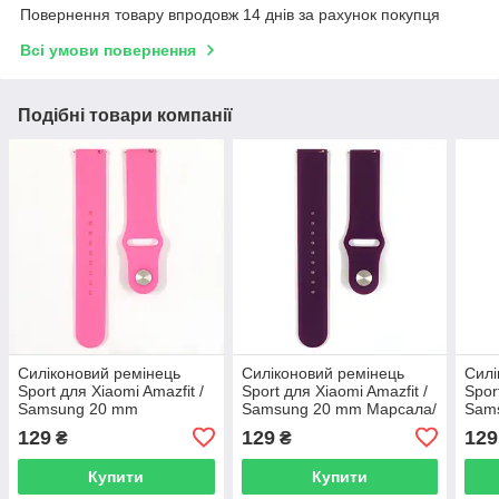
Повернення товару впродовж 14 днів за рахунок покупця
Всі умови повернення
Подібні товари компанії
Силіконовий ремінець
Силіконовий ремінець
Силі
Sport для Xiaomi Amazfit /
Sport для Xiaomi Amazfit /
Spor
Samsung 20 mm
Samsung 20 mm Марсала/
Sam
Рожевий/Pink
Marsala
Лазу
129
129
129
₴
₴
Купити
Купити