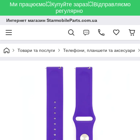
Ми працюємо💥Купуйте зараз💥Відправляємо
регулярно
Интернет магазин StarmobileParts.com.ua
Товари та послуги
Телефони, планшети та аксесуари