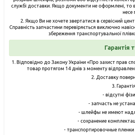
службі доставки. Якщо документи не оформлені, то в
несе 
2. Якщо Ви не хочете звертатися в сервісний цен
Справність запчастини перевіряється виключно наві
збереження транспортувальної плівк
Гарантія 
1.
Відповідно до Закону України «Про захист прав с
товар протягом 14 днів з моменту відправленн
2.
Доставку поверн
3.
Гаранті
- відсутні фі
- запчасть не устан
- шлейфы не имеют над
- сохранение комплекта
- транспортировочные пленки 