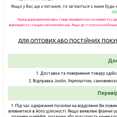
Якщо у Вас ще є питання, то зв'яжіться з нами буд
te
Перед відправленням весь товар перевіряється на наявність у д
відповідність стандартній комплектації. Якщо це стосується мобільно
ДЛЯ ОПТОВИХ АБО ПОСТІЙНИХ ПОКУ
До
1.
Доставка та повернення товару здій
2.
Відправка Justin, Укрпоштою, самовивоз
Переві
1.
Під час одержання посилки на відділенні Ви повин
впевнитися в його цілісності. Якщо виявлені фізичні 
розриви шлейфів, розломи або відсутність конекторі