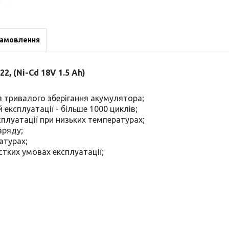
замовлення
2, (Ni-Cd 18V 1.5 Ah)
ля тривалого зберігання акумулятора;
 експлуатації - більше 1000 циклів;
плуатації при низьких температурах;
аряду;
атурах;
тких умовах експлуатації;