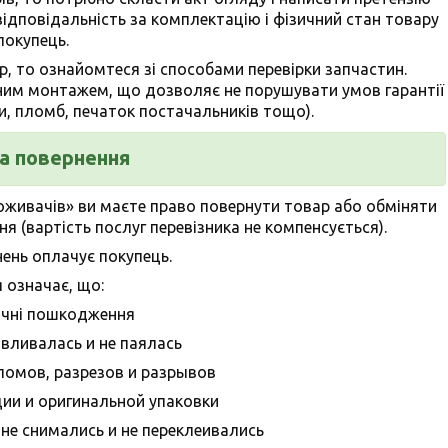
ідповідальність за комплектацію і фізичний стан товару
покупець.
тр, то ознайомтеся зі способами перевірки запчастин.
сним монтажем, що дозволяє не порушувати умов гарантії
и, пломб, печаток постачальників тощо).
та повернення
поживачів» ви маєте право повернути товар або обміняти
я (вартість послуг перевізника не компенсується).
ень оплачує покупець.
я означає, що:
зичні пошкодження
авливалась и не паялась
ломов, разрезов и разрывов
ции и оригинальной упаковки
не снимались и не переклеивались