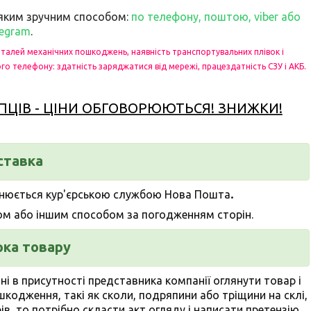
ь-яким зручним способом:
по телефону, поштою, viber або
legram
.
еталей механічних пошкоджень, наявність транспортувальних плівок і
го телефону: здатність заряджатися від мережі, працездатність СЗУ і АКБ.
ПЦІВ - ЦІНИ ОБГОВОРЮЮТЬСЯ! ЗНИЖКИ!
ставка
.
снюється кур'єрською службою Нова Пошта
ом або іншим способом за погодженням сторін.
рка товару
ні в присутності представника компанії
оглянути товар
і
ушкодження, такі як сколи, подряпини або тріщини на склі,
в, то потрібно скласти акт огляду і написати претензію