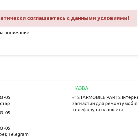
матически соглашаетесь с данными условиями!
за понимание
03-05
✅ STARMOBILE PARTS Інтерн
встар
запчастин для ремонту мобі
телефону та планшета
03-05
03-05
ber, Telegram"