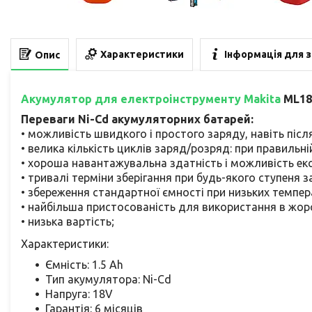
Характеристики
Інформація для 
Опис
Акумулятор для електроінструменту Makita
ML182
Переваги Ni-Cd акумуляторних батарей:
• можливість швидкого і простого заряду, навіть піс
• велика кількість циклів заряд/розряд: при правильній
• хороша навантажувальна здатність і можливість екс
• тривалі терміни зберігання при будь-якого ступеня з
• збереження стандартної ємності при низьких темпер
• найбільша пристосованість для використання в жорс
• низька вартість;
Характеристики:
Ємність: 1.5 Ah
Тип акумулятора: Ni-Cd
Напруга: 18V
Гарантія: 6 місяців