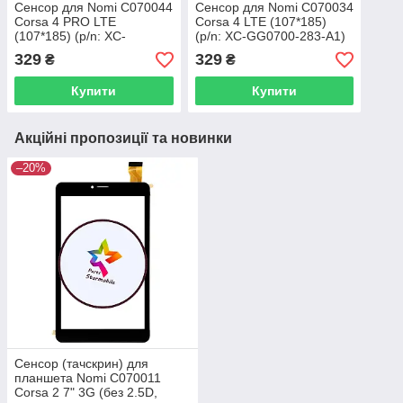
Cенсор для Nomi C070044
Cенсор для Nomi C070034
Corsa 4 PRO LTE
Corsa 4 LTE (107*185)
(107*185) (p/n: XC-
(p/n: XC-GG0700-283-A1)
GG0700-283-A1)
329
329
₴
₴
Купити
Купити
Акційні пропозиції та новинки
–20%
Сенсор (тачскрин) для
планшета Nomi C070011
Corsa 2 7" 3G (без 2.5D,