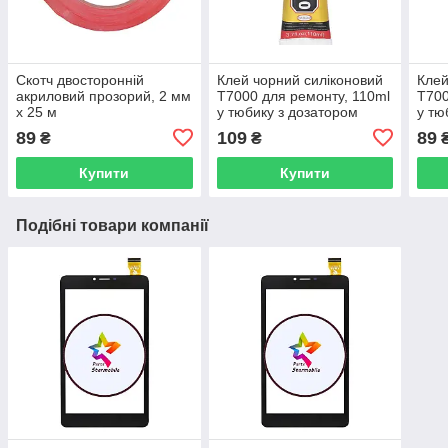
Скотч двосторонній
Клей чорний силіконовий
Клей
акриловий прозорий, 2 мм
T7000 для ремонту, 110ml
T700
x 25 м
у тюбику з дозатором
у тю
89
109
89
₴
₴
Купити
Купити
Подібні товари компанії