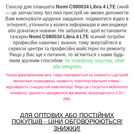
Сенсор для планшета
Nomi C080034 Libra 4 LTE
синій
— це запчастину, без якої пристрій не зможе допомогти
Вам виконувати щоденні завдання: подивитися відео в
інтернеті, уточнити у колеги інформацію в месенджері
або дізнатися новини. Не забувайте, щоб встановити
тачскрін
Nomi C080034 Libra 4 LTE
чсиний потрібні
професійні навички і знання, тому звертайтеся в
сервісні центри та професійні майстерні по ремонту.
Якщо у Вас ще є питання, то зв'яжіться з нами будь-
яким зручним способом:
по телефону, поштою, viber
або telegram
.
Перед відправленням весь товар перевіряється на наявність у деталей
механічних пошкоджень, наявність транспортувальних плівок і
відповідність стандартній комплектації. Якщо це стосується мобільного
телефону: здатність заряджатися від мережі, працездатність СЗУ і
АКБ.
ДЛЯ ОПТОВИХ АБО ПОСТІЙНИХ
ПОКУПЦІВ - ЦІНИ ОБГОВОРЮЮТЬСЯ!
ЗНИЖКИ!