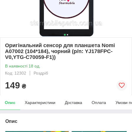
Оригінальний сенсор для планшета Nomi
A07002 (104*184), чорний (p/n: YJ178FPC-
V0,YTG-C70059-F1))
В наявності 18 од.
Код: 12302
Роздріб
149
₴
Опис
Характеристики
Доставка
Оплата
Умови п
Опис