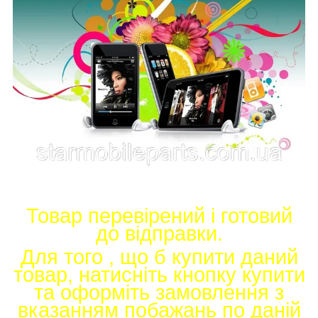
Товар перевірений і готовий
до відправки.
Для того , що б купити даний
товар, натисніть кнопку купити
та оформіть замовлення з
вказанням побажань по даній