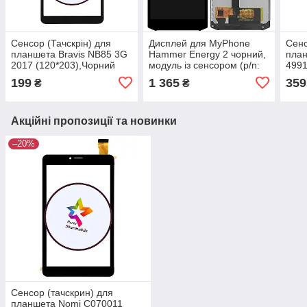
Сенсор (Тачскрін) для
Дисплей для MyPhone
Сенс
планшета Bravis NB85 3G
Hammer Energy 2 чорний,
план
2017 (120*203),Чорний
модуль із сенсором (p/n:
4991
(P/N: DP080133-F1
V31-LW055HD01-LCM
чор
199
1 365
359
₴
₴
V1.020160420)
FPC-A1 )
FPC
Акційні пропозиції та новинки
–20%
Сенсор (тачскрин) для
планшета Nomi C070011