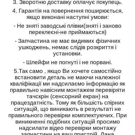
3.
Зворотню доставку оплачує покупець.
4.
Гарантія на повернення поширюється,
якщо виконані наступні умови:
- Не зняті заводські плівки(зняті і заново
переклеєні-не приймаються)
- Запчастина не має видимих фізичних
ушкоджень, немає слідів розкриття і
установки.
- Шлейфи не погнуті і не порвані.
5.
Так само , якщо Ви хочете самостійно
встановити деталь не маючи належної
кваліфікації ми надсилаємо інформацію як
правильно навісним монтажем перевіряти
тачскрін (сенсорний екран) на
працездатність. Тому як більшість спірних
ситуацій, що виникають в результаті не
правильного перевірки комплектуючих. При
виникненні подібних ситуацій просимо
надсилати відео перевірки монтажу
запчастини на ваш пристрій. Дана