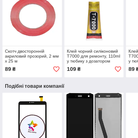
Скотч двосторонній
Клей чорний силіконовий
Клей
акриловий прозорий, 2 мм
T7000 для ремонту, 110ml
T700
x 25 м
у тюбику з дозатором
у тю
89
109
89
₴
₴
Подібні товари компанії