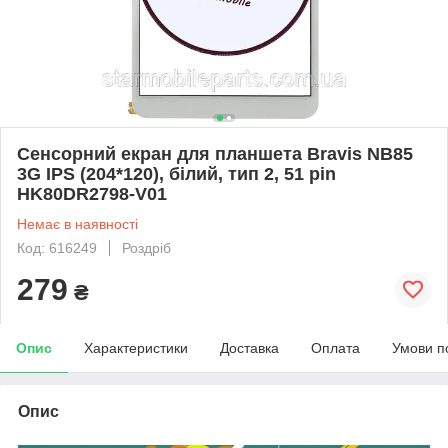
Сенсорний екран для планшета Bravis NB85
3G IPS (204*120), білий, тип 2, 51 pin
HK80DR2798-V01
Немає в наявності
Код: 616249
Роздріб
279
₴
Опис
Характеристики
Доставка
Оплата
Умови п
Опис