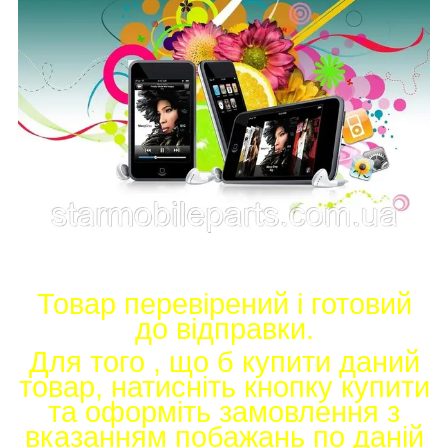
Товар перевірений і готовий
до відправки.
Для того , що б купити даний
товар, натисніть кнопку купити
та оформіть замовлення з
вказанням побажань по даній