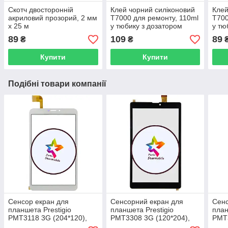
Скотч двосторонній
Клей чорний силіконовий
Клей
акриловий прозорий, 2 мм
T7000 для ремонту, 110ml
T700
x 25 м
у тюбику з дозатором
у тю
89
109
89
₴
₴
Купити
Купити
Подібні товари компанії
Сенсор екран для
Сенсорний екран для
Сенс
планшета Prestigio
планшета Prestigio
план
PMT3118 3G (204*120),
PMT3308 3G (120*204),
PMT3
білий (p/n:FPCA-80A15-
чорний (HK80DR2809)
чор