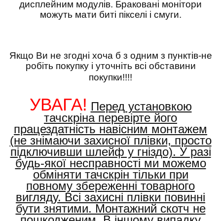
дисплейним модулів. Браковані монітори
можуть мати биті пікселі і смуги.
Якщо Ви не згодні хоча б з одним з пунктів-не
робіть покупку і уточніть всі обставини
покупки!!!!
УВАГА!
Перед установкою
тачскріна перевірте його
працездатність навісним монтажем
(не знімаючи захисної плівки, просто
підключивши шлейф у гніздо). У разі
будь-якої несправності ми можемо
обміняти тачскрін тільки при
повному збереженні товарного
вигляду. Всі захисні плівки повинні
бути знятими. Монтажний скотч не
пошкодженим. В іншому випадку