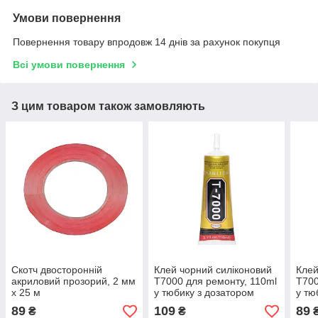
Умови повернення
Повернення товару впродовж 14 днів за рахунок покупця
Всі умови повернення
З цим товаром також замовляють
Скотч двосторонній
Клей чорний силіконовий
Клей
акриловий прозорий, 2 мм
T7000 для ремонту, 110ml
T700
x 25 м
у тюбику з дозатором
у тю
89
109
89
₴
₴