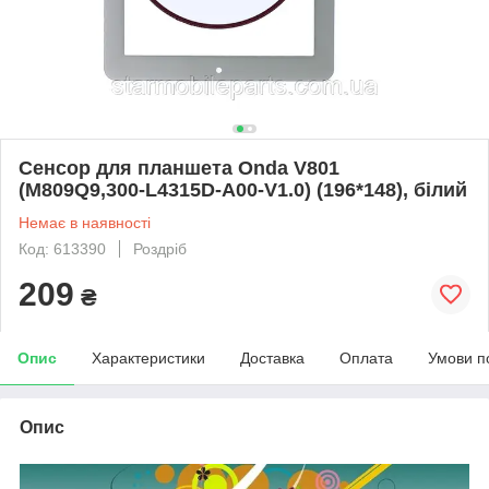
Сенсор для планшета Onda V801
(M809Q9,300-L4315D-A00-V1.0) (196*148), білий
Немає в наявності
Код: 613390
Роздріб
209
₴
Опис
Характеристики
Доставка
Оплата
Умови п
Опис