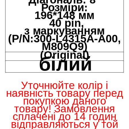
Розміри:
196*148 мм
40 pin,
з маркуванням
(P/N:300-L4315A-A00,
M809Q9)
(Original)
білий
Уточнюйте колір і
наявність товару
перед
покупкою даного
товару! Замовлення
сплачені до 14 годин
відправляються у той