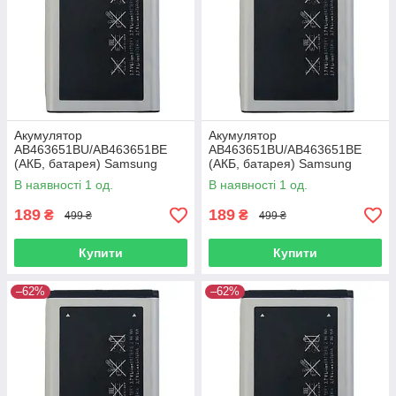
Акумулятор
Акумулятор
AB463651BU/AB463651BE
AB463651BU/AB463651BE
(АКБ, батарея) Samsung
(АКБ, батарея) Samsung
M5650 Lindy (Li-ion 3.7V
M7500 Emporio Armani (Li-ion
В наявності 1 од.
В наявності 1 од.
960mAh)
3.7V 960mAh)
189
189
₴
₴
499 ₴
499 ₴
Купити
Купити
–62%
–62%