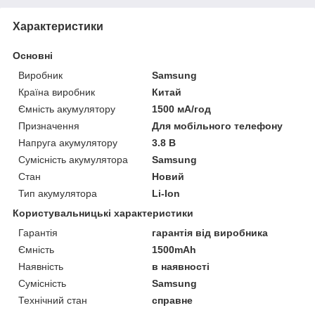
Характеристики
Основні
Виробник
Samsung
Країна виробник
Китай
Ємність акумулятору
1500 мА/год
Призначення
Для мобільного телефону
Напруга акумулятору
3.8 В
Сумісність акумулятора
Samsung
Стан
Новий
Тип акумулятора
Li-Ion
Користувальницькі характеристики
Гарантія
гарантія від виробника
Ємність
1500mAh
Наявність
в наявності
Сумісність
Samsung
Технічний стан
справне