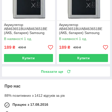
Акумулятор
Акумулятор
AB463651BU/AB463651BE
AB463651BU/AB463651BE
(АКБ, батарея) Samsung
(АКБ, батарея) Samsung
M7600 Beat DJ (Li-ion 3.7V
S3370 Corby 3G (Li-ion 3.7V
В наявності 1 од.
В наявності 1 од.
960mAh)
960mAh)
189
189
₴
₴
499 ₴
499 ₴
Купити
Купити
Показати ще
Про нас
88% позитивних з 1412 відгуків за рік
Працює з 17.08.2016