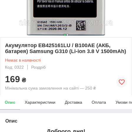
Акумулятор EB425161LU / B100AE (АКБ,
батарея) Samsung G310 (Li-ion 3.8 V 1500mAh)
Немає в наявності
Код: 0322
Роздріб
169
₴
Мінімальна сума замовлення на сайті — 250 ₴
Опис
Характеристики
Доставка
Оплата
Умови п
Опис
Доброго дня!