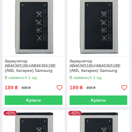
Акумулятор
Акумулятор
AB463651BU/AB463651BE
AB463651BU/AB463651BE
(АКБ, батарея) Samsung
(АКБ, батарея) Samsung
L700 (Li-ion 3.7V 960mAh)
M3310 (Li-ion 3.7V 960mAh)
В наявності 1 од.
В наявності 1 од.
189
189
₴
₴
499 ₴
499 ₴
Купити
Купити
–62%
–62%