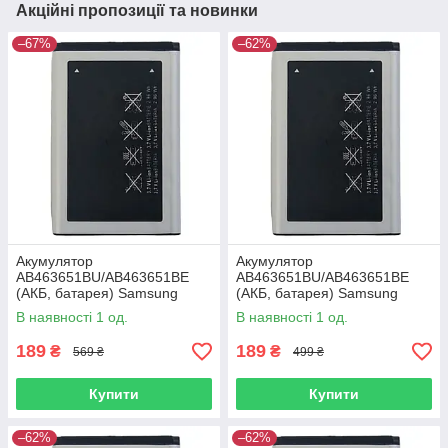
Акційні пропозиції та новинки
–67%
–62%
Акумулятор
Акумулятор
AB463651BU/AB463651BE
AB463651BU/AB463651BE
(АКБ, батарея) Samsung
(АКБ, батарея) Samsung
M3710 Corby Beat (Li-ion 3.7V
J800 2008 (Li-ion 3.7V
В наявності 1 од.
В наявності 1 од.
960mAh)
960mAh)
189
189
₴
₴
569 ₴
499 ₴
Купити
Купити
–62%
–62%