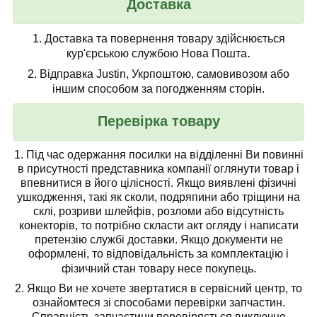
Доставка
1.
Доставка та повернення товару здійснюється
.
кур'єрською службою Нова Пошта
2.
Відправка Justin, Укрпоштою, самовивозом або
іншим способом за погодженням сторін.
Перевірка товару
1.
Під час одержання посилки на відділенні Ви повинні
в присутності представника компанії
оглянути товар
і
впевнитися в його цілісності. Якщо виявлені фізичні
ушкодження, такі як сколи, подряпини або тріщини на
склі, розриви шлейфів, розломи або відсутність
конекторів, то потрібно скласти акт огляду і написати
претензію службі доставки. Якщо документи не
оформлені, то відповідальність за комплектацію і
фізичний стан товару несе покупець.
2. Якщо Ви не хочете звертатися в сервісний центр, то
ознайомтеся зі способами перевірки запчастин.
Справність запчастини перевіряється виключно