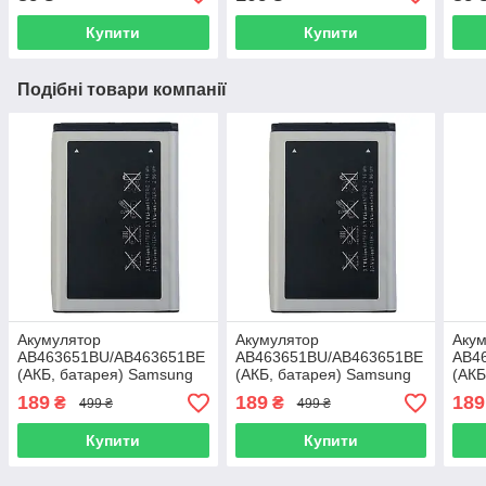
Купити
Купити
Подібні товари компанії
Акумулятор
Акумулятор
Аку
AB463651BU/AB463651BE
AB463651BU/AB463651BE
AB4
(АКБ, батарея) Samsung
(АКБ, батарея) Samsung
(АКБ
L700 (Li-ion 3.7V 960mAh)
M7600 Beat DJ (Li-ion 3.7V
J800
189
189
189
₴
₴
499 ₴
499 ₴
960mAh)
960
Купити
Купити