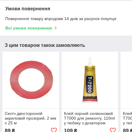
Умови повернення
Повернення товару впродовж 14 днів за рахунок покупця
Всі умови повернення
З цим товаром також замовляють
Скотч двосторонній
Клей чорний силіконовий
Клей
акриловий прозорий, 2 мм
T7000 для ремонту, 110ml
T700
x 25 м
у тюбику з дозатором
у тю
89
109
89
₴
₴