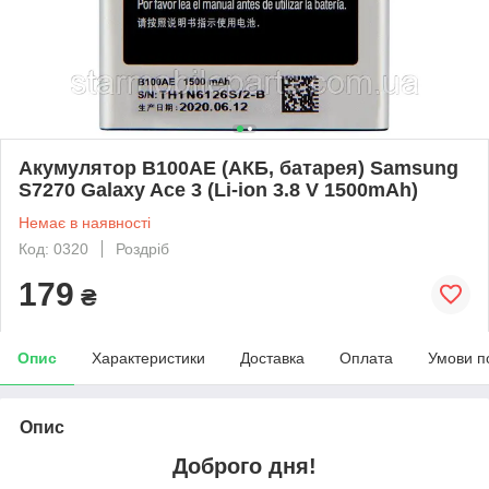
Акумулятор B100AE (АКБ, батарея) Samsung
S7270 Galaxy Ace 3 (Li-ion 3.8 V 1500mAh)
Немає в наявності
Код: 0320
Роздріб
179
₴
Опис
Характеристики
Доставка
Оплата
Умови п
Опис
Доброго дня!