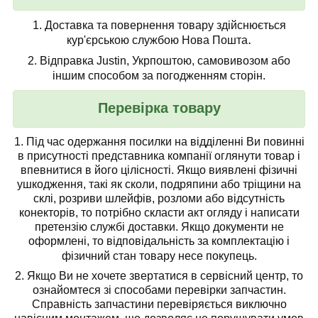
1.
Доставка та повернення товару здійснюється
.
кур'єрською службою Нова Пошта
2.
Відправка Justin, Укрпоштою, самовивозом або
іншим способом за погодженням сторін.
Перевірка товару
1.
Під час одержання посилки на відділенні Ви повинні
в присутності представника компанії
оглянути товар
і
впевнитися в його цілісності. Якщо виявлені фізичні
ушкодження, такі як сколи, подряпини або тріщини на
склі, розриви шлейфів, розломи або відсутність
конекторів, то потрібно скласти акт огляду і написати
претензію службі доставки. Якщо документи не
оформлені, то відповідальність за комплектацію і
фізичний стан товару несе покупець.
2. Якщо Ви не хочете звертатися в сервісний центр, то
ознайомтеся зі способами перевірки запчастин.
Справність запчастини перевіряється виключно