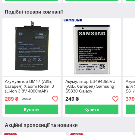
Подібні товари компанії
Акумулятор BM47 (АКБ,
Акумулятор EB494358VU
Аку
батарея) Xiaomi Redmi 3
(АКБ, батарея) Samsung
для 
(Li-ion 3.8V 4000mAh)
S5830 Galaxy
S8+/
Ace/Samsung S5839 (Li-
3.85
289
249
379
₴
₴
299 ₴
ion 3.7V 1350mAh)
Купити
Купити
Акційні пропозиції та новинки