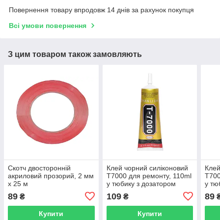
Повернення товару впродовж 14 днів за рахунок покупця
Всі умови повернення
З цим товаром також замовляють
Скотч двосторонній
Клей чорний силіконовий
Клей
акриловий прозорий, 2 мм
T7000 для ремонту, 110ml
T700
x 25 м
у тюбику з дозатором
у тю
89
109
89
₴
₴
Купити
Купити